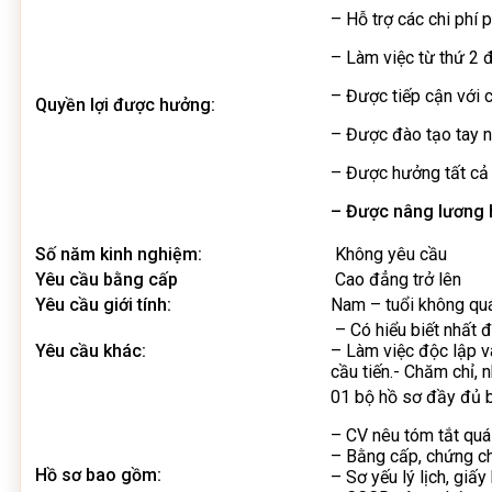
– Hỗ trợ các chi phí p
– Làm việc từ thứ 2 đ
– Được tiếp cận với c
Quyền lợi được hưởng:
– Được đào tạo tay n
– Được hưởng tất cả 
– Được nâng lương 
Số năm kinh nghiệm:
Không yêu cầu
Yêu cầu bằng cấp
Cao đẳng trở lên
Yêu cầu giới tính:
Nam – tuổi không quá
– Có hiểu biết nhất đ
Yêu cầu khác:
– Làm việc độc lập và
cầu tiến.- Chăm chỉ, n
01 bộ hồ sơ đầy đủ 
– CV nêu tóm tắt quá 
– Bằng cấp, chứng ch
Hồ sơ bao gồm:
– Sơ yếu lý lịch, giấ