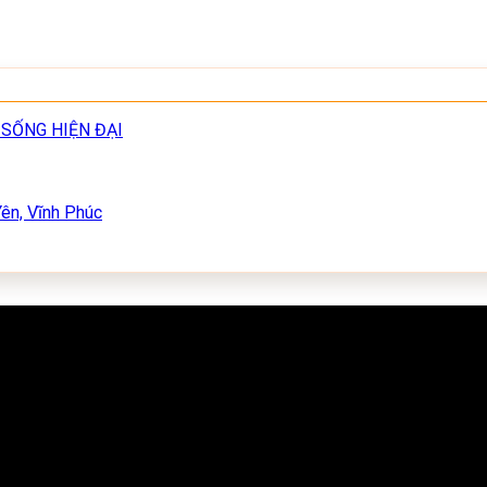
 SỐNG HIỆN ĐẠI
ên, Vĩnh Phúc
 Yên, Tỉnh Vĩnh Phúc
 Yên, Tỉnh Vĩnh Phúc
, tỉnh Phú Thọ.