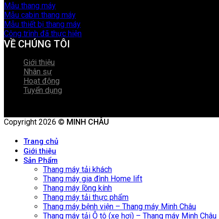
Mẫu thang máy
Mẫu cabin thang máy
Mẫu thiết bị thang máy
Công trình đã thực hiện
VỀ CHÚNG TÔI
Giới thiệu
Nhân sự
Hoạt động
Tuyển dụng
Copyright 2026 ©
MINH CHÂU
Trang chủ
Giới thiệu
Sản Phẩm
Thang máy tải khách
Thang máy gia đình Home lift
Thang máy lồng kính
Thang máy tải thực phẩm
Thang máy bệnh viện – Thang máy Minh Châu
Thang máy tải Ô tô (xe hơi) – Thang máy Minh Châu