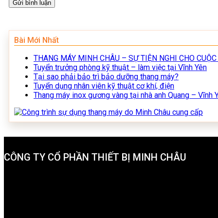
Bài Mới Nhất
THANG MÁY MINH CHÂU – SỰ TIỆN NGHI CHO CUỘC
Tuyển trưởng phòng kỹ thuật – làm việc tại Vĩnh Yên
Tại sao phải bảo trì bảo dưỡng thang máy?
Tuyển dụng nhân viên kỹ thuật cơ khí, điện
Thang máy inox gương vàng tại nhà anh Quang – Vĩnh Y
CÔNG TY CỔ PHẦN THIẾT BỊ MINH CHÂU
Trụ sở chính:
Số 9A Ngõ 9, Phố Chùa Hà, Xã Định Trung, TP Vĩnh
Văn phòng 1:
Phố Lương Thế Vinh, phường Khai Quang, TP Vĩnh
Văn phòng 2: Số 20 Hàn Thuyên, phường Tân Dân, TP Việt Trì
Hotline:
0977.650.666 - 0987.970.635
Email:
minhchau.elevator@gmail.com