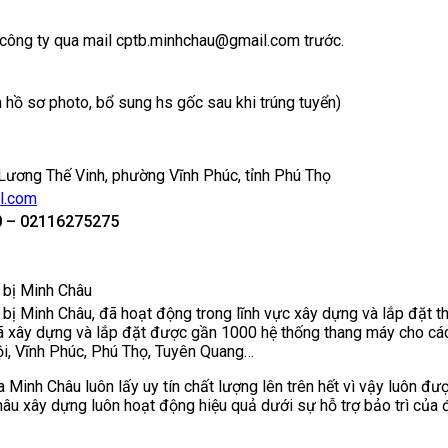
công ty qua mail cptb.minhchau@gmail.com trước.
 hồ sơ photo, bổ sung hs gốc sau khi trúng tuyển)
Lương Thế Vinh, phường Vĩnh Phúc, tỉnh Phú Thọ
l.com
 – 02116275275
t bị Minh Châu
t bị Minh Châu, đã hoạt động trong lĩnh vực xây dựng và lắp đặt 
ã xây dựng và lắp đặt được gần 1000 hệ thống thang máy cho các 
ội, Vĩnh Phúc, Phú Thọ, Tuyên Quang…
a Minh Châu luôn lấy uy tín chất lượng lên trên hết vì vậy luôn đ
âu xây dựng luôn hoạt động hiệu quả dưới sự hỗ trợ bảo trì của đ