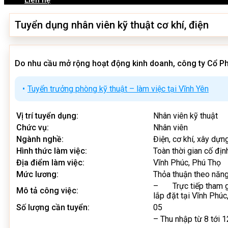
Liên hệ
Tuyển dụng nhân viên kỹ thuật cơ khí, điện
Do nhu cầu mở rộng hoạt động kinh doanh, công ty Cổ Phần
Tuyển trưởng phòng kỹ thuật – làm việc tại Vĩnh Yên
Vị trí tuyển dụng:
Nhân viên kỹ thuật
Chức vụ:
Nhân viên
Ngành nghề:
Điện, cơ khí, xây dựn
Hình thức làm việc:
Toàn thời gian cố địn
Địa điểm làm việc:
Vĩnh Phúc, Phú Thọ
Mức lương:
Thỏa thuận theo năng
– Trực tiếp tham gia 
Mô tả công việc:
lắp đặt tại Vĩnh Phúc
Số lượng cần tuyển:
05
– Thu nhập từ 8 tới 1