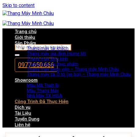
Skip to content
Trang chủ
Giới thiệu
Sản Phẩm
Thang máy tải khách
Thang máy gia đình Home lift
Thang máy lồng kính
0977.650.666
Thang máy tải thực phẩm
Thang máy bệnh viện – Thang máy Minh Châu
Thang máy tải Ô tô (xe hơi) – Thang máy Minh Châu
Showroom
Mẫu Mã Thiết Bị
Mẫu Thang Máy
Nhà Máy SX HISA
Công Trình Đã Thực Hiện
Dịch vụ
Tài Liệu
Tuyển Dụng
Liên hệ