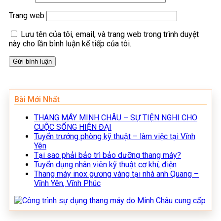
Trang web
Lưu tên của tôi, email, và trang web trong trình duyệt
này cho lần bình luận kế tiếp của tôi.
Bài Mới Nhất
THANG MÁY MINH CHÂU – SỰ TIỆN NGHI CHO
CUỘC SỐNG HIỆN ĐẠI
Tuyển trưởng phòng kỹ thuật – làm việc tại Vĩnh
Yên
Tại sao phải bảo trì bảo dưỡng thang máy?
Tuyển dụng nhân viên kỹ thuật cơ khí, điện
Thang máy inox gương vàng tại nhà anh Quang –
Vĩnh Yên, Vĩnh Phúc