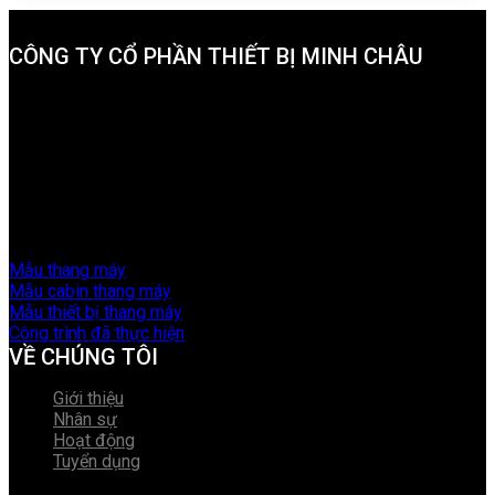
CÔNG TY CỔ PHẦN THIẾT BỊ MINH CHÂU
Trụ sở chính:
Số 9A Ngõ 9, Phố Chùa Hà, Xã Định Trung, TP
Vĩnh Yên, Tỉnh Vĩnh Phúc
Văn phòng 1:
Phố Lương Thế Vinh, phường Khai Quang, TP
Vĩnh Yên, Tỉnh Vĩnh Phúc
Văn phòng 2: Số 20 Hàn Thuyên, phường Tân Dân, TP Việt
Trì, tỉnh Phú Thọ.
Hotline:
0977.650.666 - 0987.970.635
Email:
minhchau.elevator@gmail.com
Mẫu thang máy
Mẫu cabin thang máy
Mẫu thiết bị thang máy
Công trình đã thực hiện
VỀ CHÚNG TÔI
Giới thiệu
Nhân sự
Hoạt động
Tuyển dụng