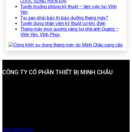
CUỘC SỐNG HIỆN ĐẠI
Tuyển trưởng phòng kỹ thuật – làm việc tại Vĩnh
Yên
Tại sao phải bảo trì bảo dưỡng thang máy?
Tuyển dụng nhân viên kỹ thuật cơ khí, điện
Thang máy inox gương vàng tại nhà anh Quang –
Vĩnh Yên, Vĩnh Phúc
CÔNG TY CỔ PHẦN THIẾT BỊ MINH CHÂU
Trụ sở chính:
Số 9A Ngõ 9, Phố Chùa Hà, Xã Định Trung, TP
Vĩnh Yên, Tỉnh Vĩnh Phúc
Văn phòng 1:
Phố Lương Thế Vinh, phường Khai Quang, TP
Vĩnh Yên, Tỉnh Vĩnh Phúc
Văn phòng 2: Số 20 Hàn Thuyên, phường Tân Dân, TP Việt
Trì, tỉnh Phú Thọ.
Hotline:
0977.650.666 - 0987.970.635
Email:
minhchau.elevator@gmail.com
Mẫu thang máy