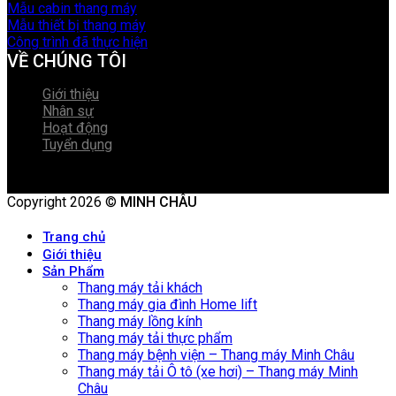
Mẫu cabin thang máy
Mẫu thiết bị thang máy
Công trình đã thực hiện
VỀ CHÚNG TÔI
Giới thiệu
Nhân sự
Hoạt động
Tuyển dụng
Copyright 2026 ©
MINH CHÂU
Trang chủ
Giới thiệu
Sản Phẩm
Thang máy tải khách
Thang máy gia đình Home lift
Thang máy lồng kính
Thang máy tải thực phẩm
Thang máy bệnh viện – Thang máy Minh Châu
Thang máy tải Ô tô (xe hơi) – Thang máy Minh
Châu