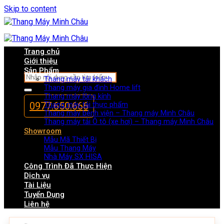
Skip to content
Trang chủ
Giới thiệu
Sản Phẩm
Thang máy tải khách
Thang máy gia đình Home lift
Thang máy lồng kính
0977.650.666
Thang máy tải thực phẩm
Thang máy bệnh viện – Thang máy Minh Châu
Thang máy tải Ô tô (xe hơi) – Thang máy Minh Châu
Showroom
Mẫu Mã Thiết Bị
Mẫu Thang Máy
Nhà Máy SX HISA
Công Trình Đã Thực Hiện
Dịch vụ
Tài Liệu
Tuyển Dụng
Liên hệ