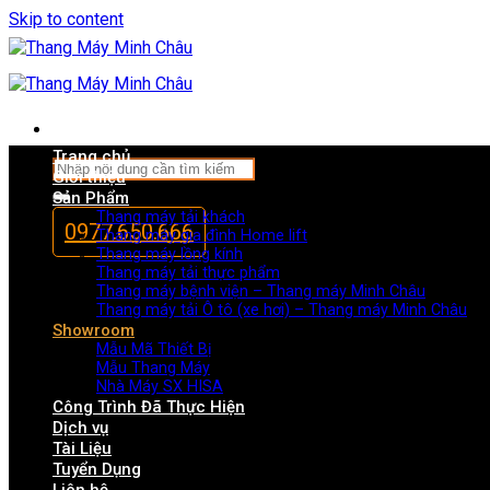
Skip to content
Trang chủ
Giới thiệu
Sản Phẩm
Thang máy tải khách
0977.650.666
Thang máy gia đình Home lift
Thang máy lồng kính
Thang máy tải thực phẩm
Thang máy bệnh viện – Thang máy Minh Châu
Thang máy tải Ô tô (xe hơi) – Thang máy Minh Châu
Showroom
Mẫu Mã Thiết Bị
Mẫu Thang Máy
Nhà Máy SX HISA
Công Trình Đã Thực Hiện
Dịch vụ
Tài Liệu
Tuyển Dụng