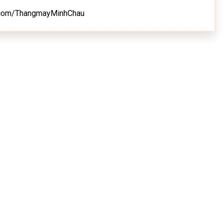
ok.com/ThangmayMinhChau