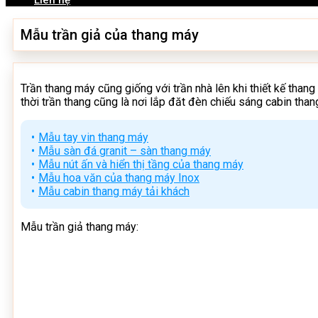
Liên hệ
Mẫu trần giả của thang máy
Trần thang máy cũng giống với trần nhà lên khi thiết kế tha
thời trần thang cũng là nơi lắp đăt đèn chiếu sáng cabin tha
Mẫu tay vin thang máy
Mẫu sàn đá granit – sàn thang máy
Mẫu nút ấn và hiển thị tầng của thang máy
Mẫu hoa văn của thang máy Inox
Mẫu cabin thang máy tải khách
Mẫu trần giả thang máy: