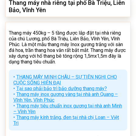
Thang máy nhà riêng tại phố Bà Triệu, Liên
Bảo, Vĩnh Yên
Thang máy 450kg – 5 tầng được lắp đặt tại nhà riêng
của chú Lương, phố Bà Triệu, Liên Bảo, Vĩnh Yên, Vĩnh
Phúc. Là một mẫu thang máy Inox gương trắng với sàn
đá hoa, trần thang hoa văn rất bắt mắt. Thang máy được
xây dựng với hố thang bê tông rộng 1,5mx1,5m đây là
dạng thang tiêu chuẩn.
THANG MÁY MINH CHÂU – SỰ TIỆN NGHI CHO
CUỘC SỐNG HIỆN ĐẠI
Tại sao phải bảo trì bảo dưỡng thang máy?
Thang máy inox gương vàng tại nhà anh Quang –
Vĩnh Yên, Vĩnh Phúc
Thang máy tiêu chuẩn inox gương tại nhà anh Minh
– Vĩnh Yên
Thang máy kính trắng, đen tại nhà chị Loan – Việt
Trì