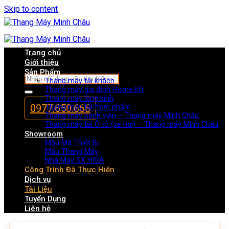
Skip to content
Trang chủ
Giới thiệu
Sản Phẩm
Thang máy tải khách
Thang máy gia đình Home lift
Thang máy lồng kính
0977.650.666
Thang máy tải thực phẩm
Thang máy bệnh viện – Thang máy Minh Châu
Thang máy tải Ô tô (xe hơi) – Thang máy Minh Châu
Showroom
Mẫu Mã Thiết Bị
Mẫu Thang Máy
Nhà Máy SX HISA
Công Trình Đã Thực Hiện
Dịch vụ
Tài Liệu
Tuyển Dụng
Liên hệ