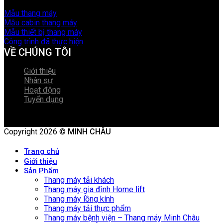
Mẫu thang máy
Mẫu cabin thang máy
Mẫu thiết bị thang máy
Công trình đã thực hiện
VỀ CHÚNG TÔI
Giới thiệu
Nhân sự
Hoạt động
Tuyển dụng
Copyright 2026 ©
MINH CHÂU
Trang chủ
Giới thiệu
Sản Phẩm
Thang máy tải khách
Thang máy gia đình Home lift
Thang máy lồng kính
Thang máy tải thực phẩm
Thang máy bệnh viện – Thang máy Minh Châu