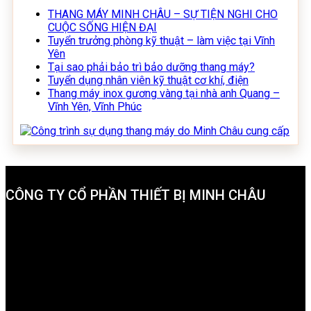
THANG MÁY MINH CHÂU – SỰ TIỆN NGHI CHO
CUỘC SỐNG HIỆN ĐẠI
Tuyển trưởng phòng kỹ thuật – làm việc tại Vĩnh
Yên
Tại sao phải bảo trì bảo dưỡng thang máy?
Tuyển dụng nhân viên kỹ thuật cơ khí, điện
Thang máy inox gương vàng tại nhà anh Quang –
Vĩnh Yên, Vĩnh Phúc
CÔNG TY CỔ PHẦN THIẾT BỊ MINH CHÂU
Trụ sở chính:
Số 9A Ngõ 9, Phố Chùa Hà, Xã Định Trung, TP
Vĩnh Yên, Tỉnh Vĩnh Phúc
Văn phòng 1:
Phố Lương Thế Vinh, phường Khai Quang, TP
Vĩnh Yên, Tỉnh Vĩnh Phúc
Văn phòng 2: Số 20 Hàn Thuyên, phường Tân Dân, TP Việt
Trì, tỉnh Phú Thọ.
Hotline:
0977.650.666 - 0987.970.635
Email:
minhchau.elevator@gmail.com