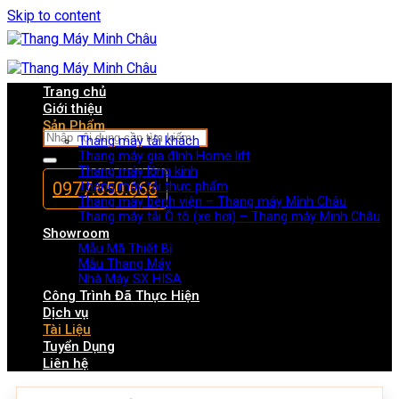
Skip to content
Trang chủ
Giới thiệu
Sản Phẩm
Thang máy tải khách
Thang máy gia đình Home lift
Thang máy lồng kính
0977.650.666
Thang máy tải thực phẩm
Thang máy bệnh viện – Thang máy Minh Châu
Thang máy tải Ô tô (xe hơi) – Thang máy Minh Châu
Showroom
Mẫu Mã Thiết Bị
Mẫu Thang Máy
Nhà Máy SX HISA
Công Trình Đã Thực Hiện
Dịch vụ
Tài Liệu
Tuyển Dụng
Liên hệ