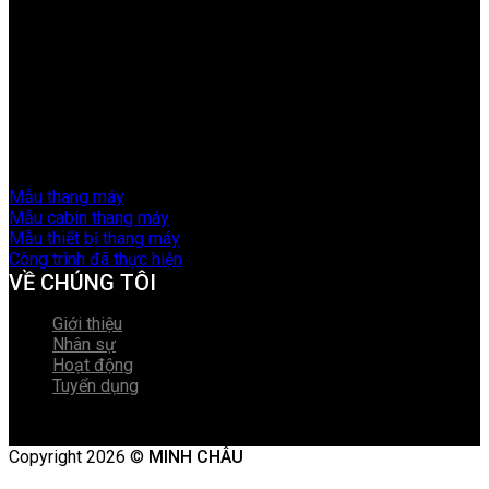
Trụ sở chính:
Số 9A Ngõ 9, Phố Chùa Hà, Xã Định Trung, TP
Vĩnh Yên, Tỉnh Vĩnh Phúc
Văn phòng 1:
Phố Lương Thế Vinh, phường Khai Quang, TP
Vĩnh Yên, Tỉnh Vĩnh Phúc
Văn phòng 2: Số 20 Hàn Thuyên, phường Tân Dân, TP Việt
Trì, tỉnh Phú Thọ.
Hotline:
0977.650.666 - 0987.970.635
Email:
minhchau.elevator@gmail.com
Mẫu thang máy
Mẫu cabin thang máy
Mẫu thiết bị thang máy
Công trình đã thực hiện
VỀ CHÚNG TÔI
Giới thiệu
Nhân sự
Hoạt động
Tuyển dụng
Copyright 2026 ©
MINH CHÂU