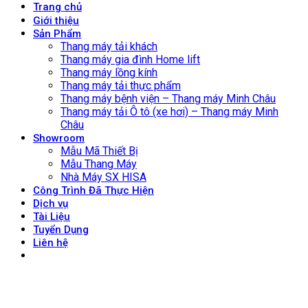
Trang chủ
Giới thiệu
Sản Phẩm
Thang máy tải khách
Thang máy gia đình Home lift
Thang máy lồng kính
Thang máy tải thực phẩm
Thang máy bệnh viện – Thang máy Minh Châu
Thang máy tải Ô tô (xe hơi) – Thang máy Minh
Châu
Showroom
Mẫu Mã Thiết Bị
Mẫu Thang Máy
Nhà Máy SX HISA
Công Trình Đã Thực Hiện
Dịch vụ
Tài Liệu
Tuyển Dụng
Liên hệ