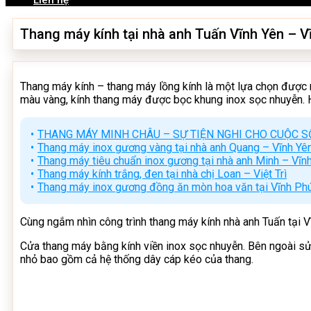
Liên hệ
Thang máy kính tại nhà anh Tuấn Vĩnh Yên – V
Thang máy kính – thang máy lồng kính là một lựa chọn được
màu vàng, kính thang máy được bọc khung inox sọc nhuyễn. H
THANG MÁY MINH CHÂU – SỰ TIỆN NGHI CHO CUỘC S
Thang máy inox gương vàng tại nhà anh Quang – Vĩnh Yên
Thang máy tiêu chuẩn inox gương tại nhà anh Minh – Vĩn
Thang máy kính trắng, đen tại nhà chị Loan – Việt Trì
Thang máy inox gương đồng ăn mòn hoa văn tại Vĩnh Ph
Cùng ngắm nhìn công trình thang máy kính nhà anh Tuấn tại 
Cửa thang máy bằng kính viền inox sọc nhuyễn. Bên ngoài sử 
nhỏ bao gồm cả hệ thống dây cáp kéo của thang.