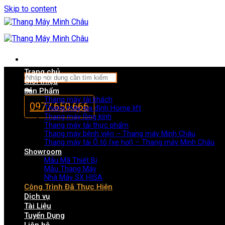
Skip to content
Trang chủ
Giới thiệu
Sản Phẩm
Thang máy tải khách
0977.650.666
Thang máy gia đình Home lift
Thang máy lồng kính
Thang máy tải thực phẩm
Thang máy bệnh viện – Thang máy Minh Châu
Thang máy tải Ô tô (xe hơi) – Thang máy Minh Châu
Showroom
Mẫu Mã Thiết Bị
Mẫu Thang Máy
Nhà Máy SX HISA
Công Trình Đã Thực Hiện
Dịch vụ
Tài Liệu
Tuyển Dụng