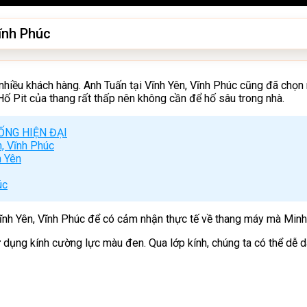
ĩnh Phúc
 nhiều khách hàng. Anh Tuấn tại Vĩnh Yên, Vĩnh Phúc cũng đã ch
ố Pit của thang rất thấp nên không cần để hố sâu trong nhà.
ỐNG HIỆN ĐẠI
, Vĩnh Phúc
h Yên
úc
Vĩnh Yên, Vĩnh Phúc để có cảm nhận thực tế về thang máy mà Minh
dụng kính cường lực màu đen. Qua lớp kính, chúng ta có thể dễ dà